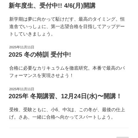
稿
新年度生、受付中!! 4/6(月)開講
日:
新学期は夢に向かって駈けだす、最高のタイミング。恒
進舎でいっしょに、第一志望合格を目指してアップデー
トしていきましょう。
投
2025年11月11日
稿
2025 冬の特訓 受付中!
日:
合格に必要なカリキュラムを徹底研究。本番で最高のパ
フォーマンスを実現させよう！
投
2025年11月11日
稿
2025年 冬期講習、12月24日(水)〜開講！
日:
受検、受験ともに、小6、中3は、この冬が、最後の仕上
げ。さあ、一緒に合格へ向かってスパートしよう。