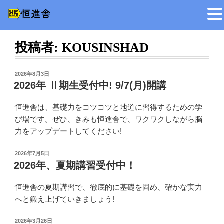
コ
ン
投稿者:
KOUSINSHAD
テ
ン
ツ
投
2026年8月3日
稿
2026年 Ⅱ期生受付中! 9/7(月)開講
へ
日:
ス
恒進舎は、基礎力をコツコツと地道に習得するための学
キ
び場です。ぜひ、きみも恒進舎で、ワクワクしながら脳
ッ
力をアップデートしてください!
プ
投
2026年7月5日
稿
2026年、夏期講習受付中！
日:
恒進舎の夏期講習で、徹底的に基礎を固め、確かな実力
へと鍛え上げていきましょう!
投
2026年3月26日