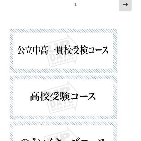
投
次
固定ページ
1
稿
の
の
ペ
ペ
ー
ー
ジ
ジ
送
り