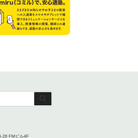
検
索
-28 FMビル4F