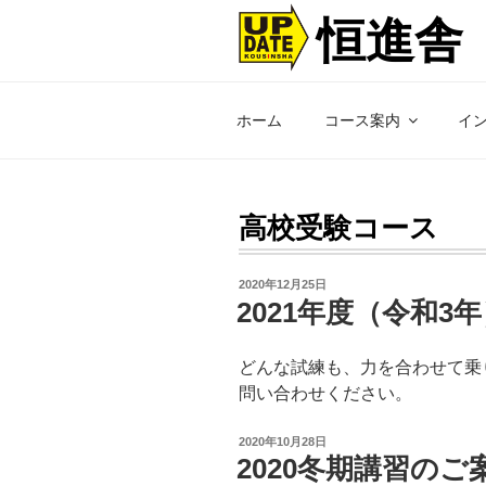
コ
恒進舎
ン
テ
ン
ツ
ホーム
コース案内
イ
へ
ス
キ
ッ
高校受験コース
プ
投
2020年12月25日
稿
2021年度（令和3
日:
どんな試練も、力を合わせて乗
問い合わせください。
投
2020年10月28日
稿
2020冬期講習のご
日: