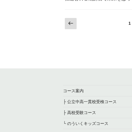
投
前
1
の
稿
ペ
の
ー
ペ
ジ
ー
ジ
送
り
コース案内
├ 公立中高一貫校受検コース
├ 高校受験コース
└ のういくキッズコース