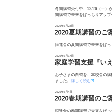
冬期講習受付中、12/26（土）
期講習で未来をばっちりアップ
投
2020年6月22日
稿
2020夏期講習のご
日:
恒進舎の夏期講習で未来をばっ
投
2020年6月17日
稿
家庭学習支援『い
日:
お子さまの自習を、本校舎の講
ました。
詳しく読む
投
2020年3月4日
稿
2020春期講習のご
日:
恒進舎の春期講習で未来をばっ