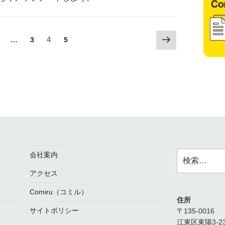
次
固
固
固
4
固
…
3
5
の
定
定
定
定
ペ
ペ
ペ
ペ
ペ
ー
ー
ー
ー
ー
ジ
ジ
ジ
ジ
ジ
検
会社案内
索:
アクセス
Comiru（コミル）
住所
サイトポリシー
〒135-0016
江東区東陽3-23